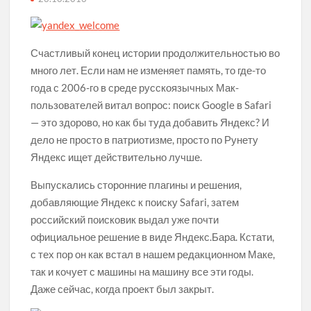
Реальная история проигрывателя Audion
Счастливый конец истории продолжительностью во
Вот почему новые мониторы Samsung и Dell будут так
много лет. Если нам не изменяет память, то где-то
интересны для пользователей Apple
года с 2006-го в среде русскоязычных Мак-
пользователей витал вопрос: поиск Google в Safari
Проверено на себе: как в отделениях Сбербанка
устанавливают свое приложение на айфон
— это здорово, но как бы туда добавить Яндекс? И
дело не просто в патриотизме, просто по Рунету
Яндекс ищет действительно лучше.
Что инженеры чаще всего забывают во время и после
ремонта техники: версия Fixed.one
Выпускались сторонние плагины и решения,
30-летняя история приложения PCalc
добавляющие Яндекс к поиску Safari, затем
российский поисковик выдал уже почти
Электрокар Apple может быть успешным и без вау-
официальное решение в виде Яндекс.Бара. Кстати,
фактора
с тех пор он как встал в нашем редакционном Маке,
так и кочует с машины на машину все эти годы.
Эволюция камер в айфонах, или Почему мы начали
Даже сейчас, когда проект был закрыт.
меньше фильтров использовать в Instagram*