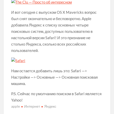
Разбираемся с обозначениями иконок сотовой связи и WiFi
на вашем айфоне
И вот сегодня с выпуском OS X Mavericks вопрос
был снят окончательно и бесповоротно. Apple
Послушай Илон, давай я покажу тебе спидран на тему
добавила Яндекс к списку основных четыре
модерации контента в социальных сетях
поисковых систем, доступных пользователю в
настольной версии Safari! И это признание не
Apple становится рекламной компанией, несмотря на все
столько Яндекса, сколько всех российских
заявления о конфиденциальности
пользователей.
Нам остается добавить лишь это: Safari —>
Настройки —> Основные —> Основная поисковая
машина.
P.S. Сейчас по умолчанию поиском в Safari является
Yahoo!
apple
Интернет
Яндекс