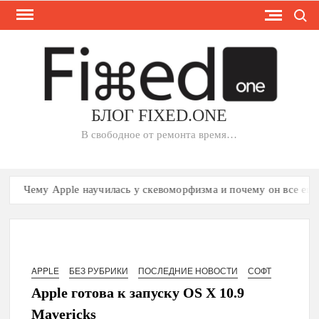
Search
Skip
to
content
БЛОГ FIXED.ONE
В свободное от ремонта время…
Чему Apple научилась у скевоморфизма и почему он все еще и
APPLE
БЕЗ РУБРИКИ
ПОСЛЕДНИЕ НОВОСТИ
СОФТ
Apple готова к запуску OS X 10.9
Mavericks