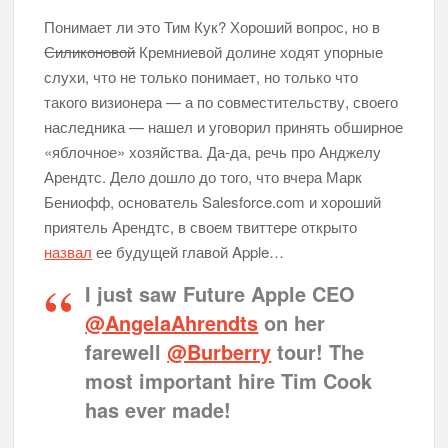
Понимает ли это Тим Кук? Хороший вопрос, но в
Силиконовой
Кремниевой долине ходят упорные
слухи, что не только понимает, но только что
такого визионера — а по совместительству, своего
наследника — нашел и уговорил принять обширное
«яблочное» хозяйства. Да-да, речь про Анджелу
Арендтс. Дело дошло до того, что вчера Марк
Бениофф, основатель Salesforce.com и хороший
приятель Арендтс, в своем твиттере открыто
назвал
ее будущей главой Apple…
I just saw Future Apple CEO
@AngelaAhrendts
on her
farewell
@Burberry
tour! The
most important hire Tim Cook
has ever made!