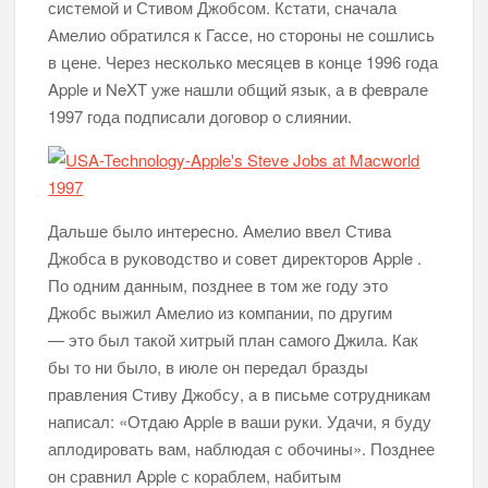
системой и Стивом Джобсом. Кстати, сначала
Разбираемся с обозначениями иконок сотовой связи и WiFi
Амелио обратился к Гассе, но стороны не сошлись
на вашем айфоне
в цене. Через несколько месяцев в конце 1996 года
Apple и NeXT уже нашли общий язык, а в феврале
Послушай Илон, давай я покажу тебе спидран на тему
модерации контента в социальных сетях
1997 года подписали договор о слиянии.
Apple становится рекламной компанией, несмотря на все
заявления о конфиденциальности
Дальше было интересно. Амелио ввел Стива
Джобса в руководство и совет директоров Apple .
По одним данным, позднее в том же году это
Джобс выжил Амелио из компании, по другим
— это был такой хитрый план самого Джила. Как
бы то ни было, в июле он передал бразды
правления Стиву Джобсу, а в письме сотрудникам
написал: «Отдаю Apple в ваши руки. Удачи, я буду
аплодировать вам, наблюдая с обочины». Позднее
он сравнил Apple с кораблем, набитым