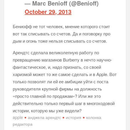
— Marc Benioff (@Benioff)
October 29, 2013
Бениофф не тот человек, мнение которого стоит
вот так списывать со счетов. Да и поговорку про
дым и огонь тоже нельзя списывать со счетов.
Арендтс сделала великолепную работу по
превращению магазинов Burberry в нечто научно-
фантастическое, и, надо признать, со своей
харизмой может то же самое сделать и в Apple. Вот
только позволят ли ей ее амбиции уйти с поста
руководителя крупной фирмы на должность
«просто главной по продажам»? Или же это
действительно только первый шаг в многоходовой
истории, которую мы уже видели?
apple
анджела арендтс
история
колонка
редактора