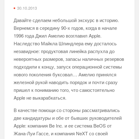
30.10.2013
Реальная история проигрывателя Audion
Давайте сделаем небольшой экскурс в историю.
Вот почему новые мониторы Samsung и Dell будут так
Вернемся в середину 90-х годов, когда в начале
интересны для пользователей Apple
1996 года Джил Амелио возглавил Apple.
Наследство Майкла Шпиндлера ему досталось
Проверено на себе: как в отделениях Сбербанка
незавидное: продуктовая линейка распухла до
устанавливают свое приложение на айфон
невероятных размеров, запасы наличных резервов
подходили к концу, запуск операционной системы
Что инженеры чаще всего забывают во время и после
нового поколения буксовал… Амелио принялся
ремонта техники: версия Fixed.one
железной рукой наводить порядок и почти сразу
30-летняя история приложения PCalc
пришел к пониманию того, что самостоятельно
Apple не выкарабкаться.
Электрокар Apple может быть успешным и без вау-
фактора
В качестве помощи со стороны рассматривались
две кандидатуры и обе от бывших руководителей
Эволюция камер в айфонах, или Почему мы начали
Apple: компания Be Inc. и ее система BeOS от
меньше фильтров использовать в Instagram*
Жана-Луи Гассе, и компания NeXT со своей