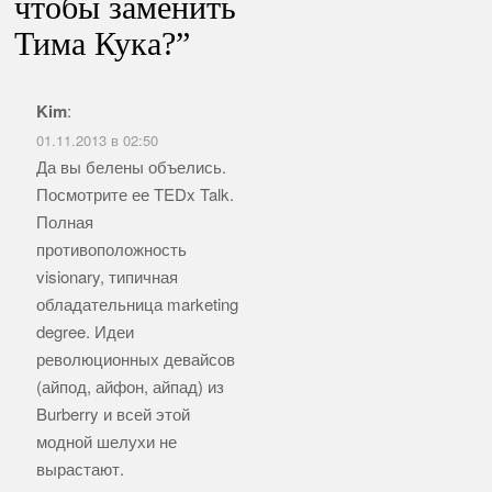
чтобы заменить
Тима Кука?
”
Kim
:
01.11.2013 в 02:50
Да вы белены объелись.
Посмотрите ее TEDx Talk.
Полная
противоположность
visionary, типичная
обладательница marketing
degree. Идеи
революционных девайсов
(айпод, айфон, айпад) из
Burberry и всей этой
модной шелухи не
вырастают.