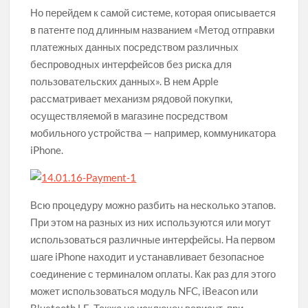
Но перейдем к самой системе, которая описывается
Разбираемся с обозначениями иконок сотовой связи и WiFi
на вашем айфоне
в патенте под длинным названием «Метод отправки
платежных данных посредством различных
Послушай Илон, давай я покажу тебе спидран на тему
беспроводных интерфейсов без риска для
модерации контента в социальных сетях
пользовательских данных». В нем Apple
рассматривает механизм рядовой покупки,
Apple становится рекламной компанией, несмотря на все
осуществляемой в магазине посредством
заявления о конфиденциальности
мобильного устройства — например, коммуникатора
iPhone.
Всю процедуру можно разбить на несколько этапов.
При этом на разных из них используются или могут
использоваться различные интерфейсы. На первом
шаге iPhone находит и устанавливает безопасное
соединение с терминалом оплаты. Как раз для этого
может использоваться модуль NFC, iBeacon или
Bluetooth LE. Также не исключен вариант, при