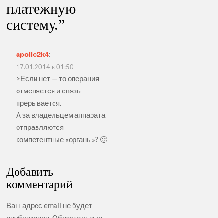
платежную
систему.
”
apollo2k4
:
17.01.2014 в 01:50
>Если нет — то операция
отменяется и связь
прерывается.
А за владельцем аппарата
отправляются
компетентные «органы»? 🙂
Добавить
комментарий
Ваш адрес email не будет
опубликован.
Обязательные