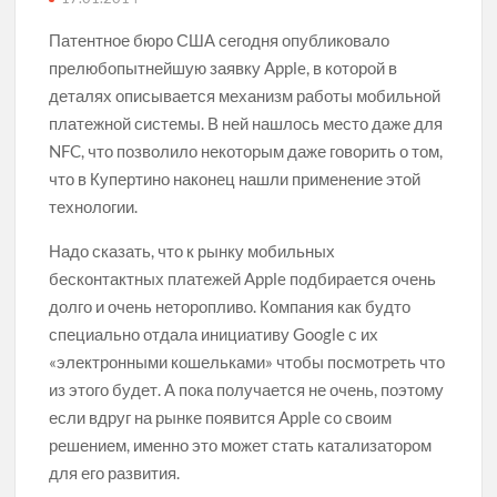
Реальная история проигрывателя Audion
Патентное бюро США сегодня опубликовало
прелюбопытнейшую заявку Apple, в которой в
деталях описывается механизм работы мобильной
Вот почему новые мониторы Samsung и Dell будут так
интересны для пользователей Apple
платежной системы. В ней нашлось место даже для
NFC, что позволило некоторым даже говорить о том,
Проверено на себе: как в отделениях Сбербанка
что в Купертино наконец нашли применение этой
устанавливают свое приложение на айфон
технологии.
Надо сказать, что к рынку мобильных
Что инженеры чаще всего забывают во время и после
ремонта техники: версия Fixed.one
бесконтактных платежей Apple подбирается очень
30-летняя история приложения PCalc
долго и очень неторопливо. Компания как будто
специально отдала инициативу Google с их
«электронными кошельками» чтобы посмотреть что
Электрокар Apple может быть успешным и без вау-
фактора
из этого будет. А пока получается не очень, поэтому
если вдруг на рынке появится Apple со своим
Эволюция камер в айфонах, или Почему мы начали
решением, именно это может стать катализатором
меньше фильтров использовать в Instagram*
для его развития.