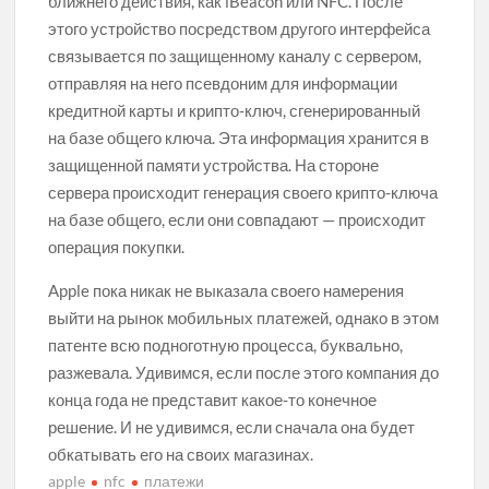
ближнего действия, как iBeacon или NFC. После
этого устройство посредством другого интерфейса
связывается по защищенному каналу с сервером,
отправляя на него псевдоним для информации
кредитной карты и крипто-ключ, сгенерированный
на базе общего ключа. Эта информация хранится в
защищенной памяти устройства. На стороне
сервера происходит генерация своего крипто-ключа
на базе общего, если они совпадают — происходит
операция покупки.
Apple пока никак не выказала своего намерения
выйти на рынок мобильных платежей, однако в этом
патенте всю подноготную процесса, буквально,
разжевала. Удивимся, если после этого компания до
конца года не представит какое-то конечное
решение. И не удивимся, если сначала она будет
обкатывать его на своих магазинах.
apple
nfc
платежи