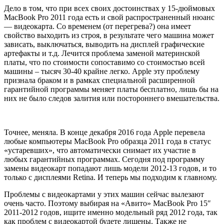
Дело в том, что при всех своих достоинствах у 15-дюймовых
MacBook Pro 2011 года есть и свой распространенный нюанс
— видеокарта. Со временем (от перегрева?) она имеет
свойство выходить из строя, в результате чего машина может
зависать, выключаться, выводить на дисплей графические
артефакты и т.д. Лечится проблема заменой материнской
платы, что по стоимости сопоставимо со стоимостью всей
машины – тысяч 30-40 крайне легко. Apple эту проблему
признала браком и в рамках специальной расширенной
гарантийной программы меняет платы бесплатно, лишь бы на
них не было следов залития или постороннего вмешательства.
Точнее, меняла. В конце декабря 2016 года Apple перевела
любые компьютеры MacBook Pro образца 2011 года в статус
«устаревших», что автоматически снимает их участие в
любых гарантийных программах. Сегодня под программу
замены видеокарт попадают лишь модели 2012-13 годов, и то
только с дисплеями Retina. И теперь мы подходим к главному.
Проблемы с видеокартами у этих машин сейчас вылезают
очень часто. Поэтому выбирая на «Авито» MacBook Pro 15″
2011-2012 годов, ищите именно модельный ряд 2012 года, так
как проблем с видеокартой будете лишены. Также не