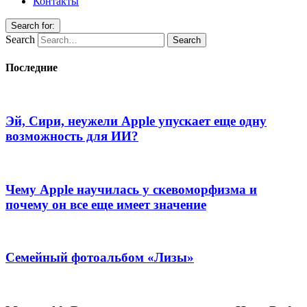
Контакты
Search for:
Search
Последние
Эй, Сири, неужели Apple упускает еще одну
возможность для ИИ?
Чему Apple научилась у скевоморфизма и
почему он все еще имеет значение
Семейный фотоальбом «Лизы»