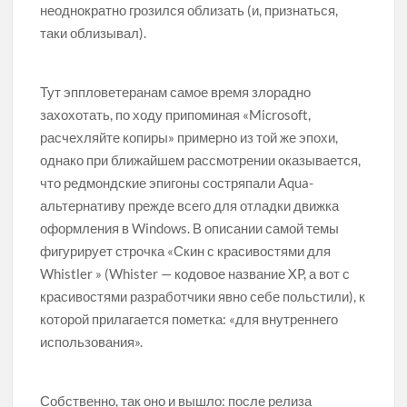
неоднократно грозился облизать (и, признаться,
таки облизывал).
Тут эппловетеранам самое время злорадно
захохотать, по ходу припоминая «Microsoft,
расчехляйте копиры» примерно из той же эпохи,
однако при ближайшем рассмотрении оказывается,
что редмондские эпигоны состряпали Aqua-
альтернативу прежде всего для отладки движка
оформления в Windows. В описании самой темы
фигурирует строчка «Скин с красивостями для
Whistler » (Whister — кодовое название XP, а вот с
красивостями разработчики явно себе польстили), к
которой прилагается пометка: «для внутреннего
использования».
Собственно, так оно и вышло: после релиза