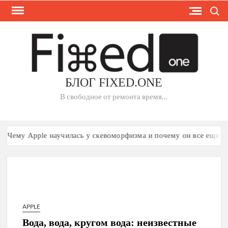
Skip
Search
to
content
БЛОГ FIXED.ONE
В свободное от ремонта время…
ему Apple научилась у скевоморфизма и почему он все еще имее
APPLE
Вода, вода, кругом вода: неизвестные