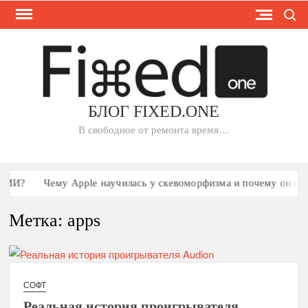
Search
Skip
to
content
БЛОГ FIXED.ONE
В свободное от ремонта время…
ИИ?
Чему Apple научилась у скевоморфизма и почему он все е
Метка:
apps
СОФТ
Реальная история проигрывателя