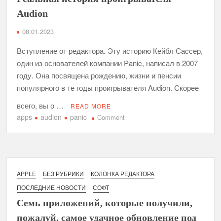
Audion
08.01.2023
Вступление от редактора. Эту историю Кейбл Сассер,
один из основателей компании Panic, написал в 2007
году. Она посвящена рождению, жизни и пенсии
популярного в те годы проигрывателя Audion. Скорее
всего, вы о …
READ MORE
apps
audion
panic
on
Comment
Реальная
история
проигрывателя
Audion
APPLE
БЕЗ РУБРИКИ
КОЛОНКА РЕДАКТОРА
ПОСЛЕДНИЕ НОВОСТИ
СОФТ
Семь приложений, которые получили,
пожалуй, самое удачное обновление под