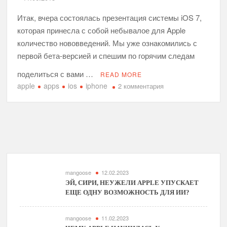
под
iOS
Итак, вчера состоялась презентация системы iOS 7,
7
которая принесла с собой небывалое для Apple
количество нововведений. Мы уже ознакомились с
первой бета-версией и спешим по горячим следам
поделиться с вами …
READ MORE
apple
apps
ios
iphone
к
2 комментария
записи
Первое
знакомство
с
iOS
7
mangoose
12.02.2023
ЭЙ, СИРИ, НЕУЖЕЛИ APPLE УПУСКАЕТ
ЕЩЕ ОДНУ ВОЗМОЖНОСТЬ ДЛЯ ИИ?
mangoose
11.02.2023