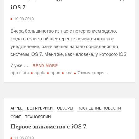
iOS 7
19.09.2013
Вчера большинство из нас с нетерпением ждало,
когда на заветной шестеренке появится красное
уведомление, означающее начало обновления до
системы iOS 7. Меня же, как человека, у которого iOS
7 уже …
READ MORE
app store
apple
apps
ios
к
7 комментариев
записи
Семь
приложений,
которые
получили,
APPLE
БЕЗ РУБРИКИ
ОБЗОРЫ
ПОСЛЕДНИЕ НОВОСТИ
пожалуй,
СОФТ
ТЕХНОЛОГИИ
самое
Первое знакомство с iOS 7
удачное
обновление
11.06.2013