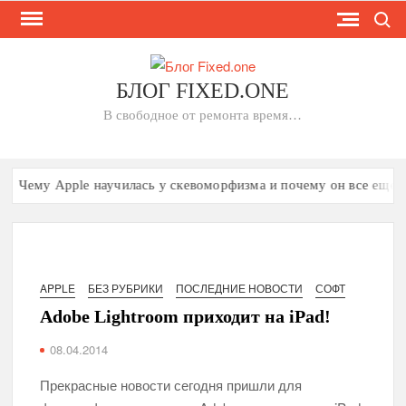
Search
Skip
to
content
БЛОГ FIXED.ONE
В свободное от ремонта время…
Чему Apple научилась у скевоморфизма и почему он все еще имее
APPLE
БЕЗ РУБРИКИ
ПОСЛЕДНИЕ НОВОСТИ
СОФТ
Adobe Lightroom приходит на iPad!
08.04.2014
Прекрасные новости сегодня пришли для