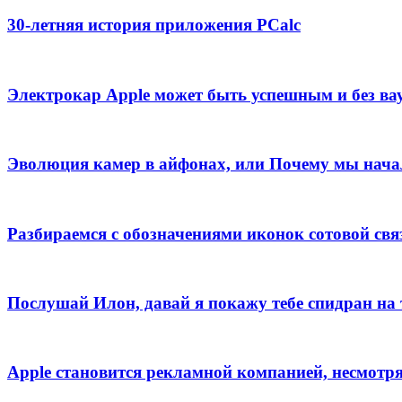
30-летняя история приложения PCalc
Электрокар Apple может быть успешным и без ва
Эволюция камер в айфонах, или Почему мы начал
Разбираемся с обозначениями иконок сотовой свя
Послушай Илон, давай я покажу тебе спидран на 
Apple становится рекламной компанией, несмотря