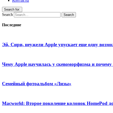
Контакты
Search for:
Search
Последние
Эй, Сири, неужели Apple упускает еще одну возм
Чему Apple научилась у скевоморфизма и почему 
Семейный фотоальбом «Лизы»
Macworld: Второе поколение колонок HomePod д