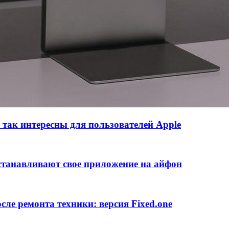
 так интересны для пользователей Apple
устанавливают свое приложение на айфон
ле ремонта техники: версия Fixed.one