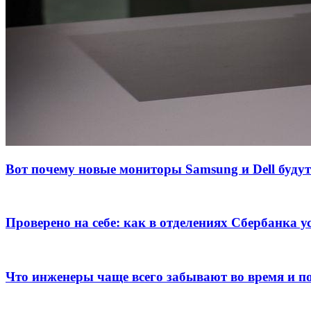
Вот почему новые мониторы Samsung и Dell будут
Проверено на себе: как в отделениях Сбербанка 
Что инженеры чаще всего забывают во время и пос