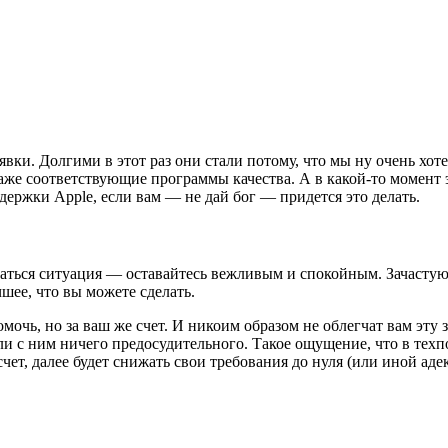
вки. Долгими в этот раз они стали потому, что мы ну очень хот
 даже соответствующие программы качества. А в какой-то момент
держки Apple, если вам — не дай бог — придется это делать.
виваться ситуация — оставайтесь вежливым и спокойным. Зачасту
шее, что вы можете сделать.
омочь, но за ваш же счет. И никоим образом не облегчат вам эт
ли с ним ничего предосудительного. Такое ощущение, что в тех
счет, далее будет снижать свои требования до нуля (или иной ад