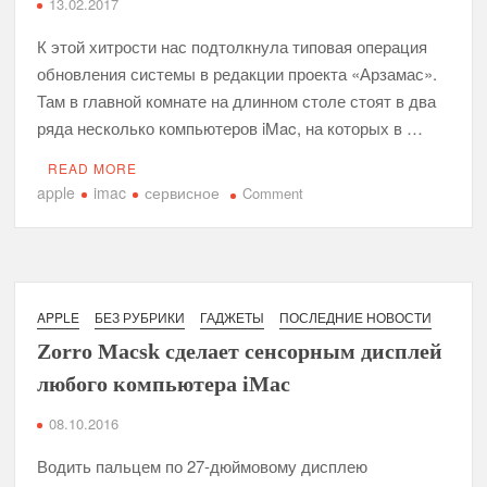
13.02.2017
К этой хитрости нас подтолкнула типовая операция
обновления системы в редакции проекта «Арзамас».
Там в главной комнате на длинном столе стоят в два
ряда несколько компьютеров iMac, на которых в …
READ MORE
apple
imac
сервисное
on
Comment
Чистка
компьютера
iMac
своими
руками
APPLE
БЕЗ РУБРИКИ
ГАДЖЕТЫ
ПОСЛЕДНИЕ НОВОСТИ
и
Zorro Macsk сделает сенсорным дисплей
без
любого компьютера iMac
вскрытия
08.10.2016
Водить пальцем по 27-дюймовому дисплею