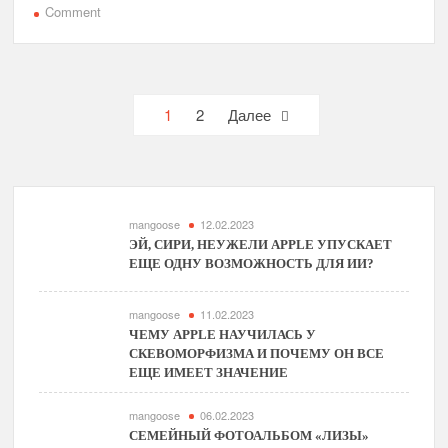
on
Comment
iMacompanion
— удобный
порт
USB
Навигация
1
2
Далее
для
по
вашего
компьютера
записям
iMac
mangoose
12.02.2023
ЭЙ, СИРИ, НЕУЖЕЛИ APPLE УПУСКАЕТ
ЕЩЕ ОДНУ ВОЗМОЖНОСТЬ ДЛЯ ИИ?
mangoose
11.02.2023
ЧЕМУ APPLE НАУЧИЛАСЬ У
СКЕВОМОРФИЗМА И ПОЧЕМУ ОН ВСЕ
ЕЩЕ ИМЕЕТ ЗНАЧЕНИЕ
mangoose
06.02.2023
СЕМЕЙНЫЙ ФОТОАЛЬБОМ «ЛИЗЫ»