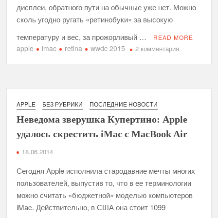
дисплеи, обратного пути на обычные уже нет. Можно
сколь угодно ругать «ретинобуки» за высокую
температуру и вес, за прожорливый …
READ MORE
apple
imac
retina
wwdc 2015
к
2 комментария
записи
21-
дюймовый
iMac
с
APPLE
БЕЗ РУБРИКИ
ПОСЛЕДНИЕ НОВОСТИ
Retina-
Неведома зверушка Купертино: Apple
дисплеем,
удалось скрестить iMac с MacBook Air
который
мы
18.06.2014
не
заметили
Сегодня Apple исполнила стародавние мечты многих
на
пользователей, выпустив то, что в ее терминологии
конференции
можно считать «бюджетной» моделью компьютеров
WWDC
iMac. Действительно, в США она стоит 1099