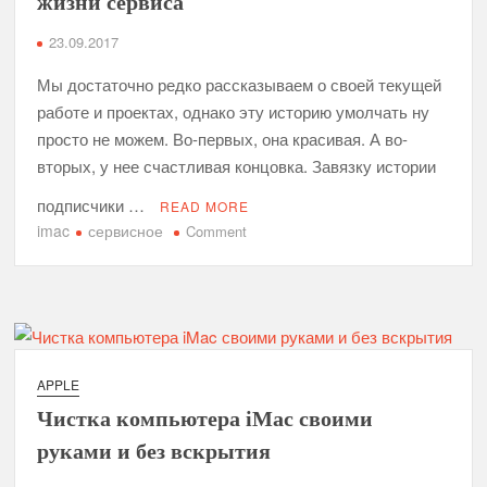
жизни сервиса
Apple
23.09.2017
iMac
27″
Мы достаточно редко рассказываем о своей текущей
5K
работе и проектах, однако эту историю умолчать ну
просто не можем. Во-первых, она красивая. А во-
вторых, у нее счастливая концовка. Завязку истории
подписчики …
READ MORE
imac
сервисное
on
Comment
Операция
«Паззл»,
или
Один
случай
из
APPLE
жизни
Чистка компьютера iMac своими
сервиса
руками и без вскрытия