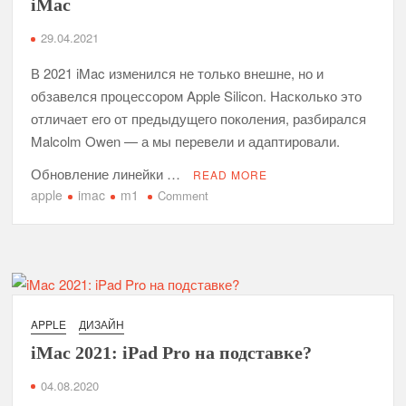
iMac
iMac
Разбираемся с обозначениями иконок сотовой связи и WiFi
на вашем айфоне
29.04.2021
В 2021 iMac изменился не только внешне, но и
Послушай Илон, давай я покажу тебе спидран на тему
модерации контента в социальных сетях
обзавелся процессором Apple Silicon. Насколько это
отличает его от предыдущего поколения, разбирался
Malcolm Owen — а мы перевели и адаптировали.
Apple становится рекламной компанией, несмотря на все
заявления о конфиденциальности
Обновление линейки …
READ MORE
apple
imac
m1
on
Comment
Сравниваем
24-
дюймовый
iMac
M1
с
APPLE
ДИЗАЙН
21,5-
iMac 2021: iPad Pro на подставке?
дюймовым
и
04.08.2020
27-