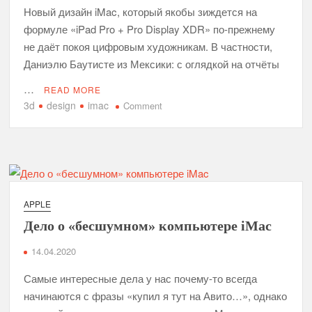
дюймовым
Новый дизайн iMac, который якобы зиждется на
Intel
формуле «iPad Pro + Pro Display XDR» по-прежнему
iMac
не даёт покоя цифровым художникам. В частности,
Даниэлю Баутисте из Мексики: с оглядкой на отчёты
…
READ MORE
3d
design
imac
on
Comment
iMac
2021:
iPad
Pro
на
подставке?
APPLE
Дело о «бесшумном» компьютере iMac
14.04.2020
Самые интересные дела у нас почему-то всегда
начинаются с фразы «купил я тут на Авито…», однако