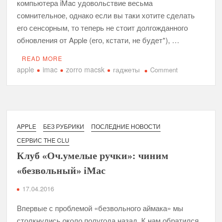
компьютера iMac удовольствие весьма
сомнительное, однако если вы таки хотите сделать
его сенсорным, то теперь не стоит долгожданного
обновления от Apple (его, кстати, не будет*), …
READ MORE
apple
imac
zorro macsk
гаджеты
on
Comment
Zorro
Macsk
сделает
сенсорным
дисплей
APPLE
БЕЗ РУБРИКИ
ПОСЛЕДНИЕ НОВОСТИ
любого
СЕРВИС THE CLU
компьютера
Клуб «Оч.умелые ручки»: чиним
iMac
«безвольный» iMac
17.04.2016
Впервые с проблемой «безвольного аймака» мы
столкнулись около полугода назад. К нам обратился