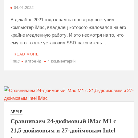
04.01.2022
Реальная история проигрывателя Audion
В декабре 2021 года к нам на проверку поступил
Вот почему новые мониторы Samsung и Dell будут так
компьютер iMac, владелец которого жаловался на его
интересны для пользователей Apple
крайне медленную работу. И это несмотря на то, что
ему кто-то уже установил SSD-накопитель …
Проверено на себе: как в отделениях Сбербанка
устанавливают свое приложение на айфон
READ MORE
imac
апгрейд
к
1 комментарий
записи
Что инженеры чаще всего забывают во время и после
ремонта техники: версия Fixed.one
Как
наступить
30-летняя история приложения PCalc
на
все
Электрокар Apple может быть успешным и без вау-
грабли
фактора
при
APPLE
установке
Сравниваем 24-дюймовый iMac M1 с
SSD-
Эволюция камер в айфонах, или Почему мы начали
меньше фильтров использовать в Instagram*
накопителя
21,5-дюймовым и 27-дюймовым Intel
в