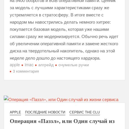
на 5400 оборотов и 8GB оперативной памяти. Ценник
за модель с лучшими характеристиками сразу же
устремляется в стратосферу. В итоге вместе с
народом мы навострились делать немного хитрее:
покупается базовая модель, которая уже нашими
силами сразу же модернизируется. Обычно речь идет
об увеличении оперативной памяти и замене жесткого
диска на твердотельный накопитель, однако на этой
неделе дело дошло до настоящего хардкора.
apple
imac
апгрейд
очумелые ручки
к
3 комментария
записи
В
погоне
за
скоростью:
замена
APPLE
ПОСЛЕДНИЕ НОВОСТИ
СЕРВИС THE CLU
процессора
Операция «Паззл», или Один случай из
в
компьютере