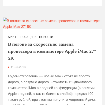
Три
способа
победить
синдром
«унылого
Мака»
APPLE
ПОСЛЕДНИЕ НОВОСТИ
В погоне за скоростью: замена
процессора в компьютере Apple iMac 27″
5K
11.05.2018
Будем откровенны — новые Маки стоят не просто
дорого, а безумно дорого. Стоимость 21-дюймового
компьютера iMac в средней конфигурации (в понятии
Apple средней, а так то ближе к слабой) порядка 100
тысяч рублей, при этом вы получите медленный диск