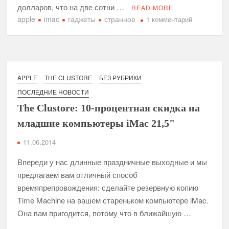
долларов, что на две сотни …
READ MORE
apple
imac
гаджеты
странное
к
1 комментарий
записи
Неведома
зверушка
Купертино:
Apple
APPLE
THE CLUSTORE
БЕЗ РУБРИКИ
удалось
ПОСЛЕДНИЕ НОВОСТИ
скрестить
The Clustore: 10-процентная скидка на
iMac
с
младшие компьютеры iMac 21,5"
MacBook
11.06.2014
Air
Впереди у нас длинные праздничные выходные и мы
предлагаем вам отличный способ
времяпрепровождения: сделайте резервную копию
Time Machine на вашем стареньком компьютере iMac.
Она вам пригодится, потому что в ближайшую …