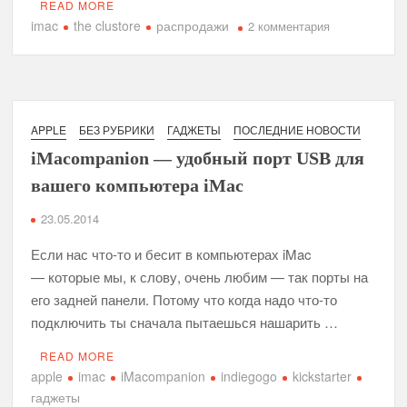
READ MORE
imac
the clustore
распродажи
к
2 комментария
записи
The
Clustore:
10-
процентная
APPLE
БЕЗ РУБРИКИ
ГАДЖЕТЫ
ПОСЛЕДНИЕ НОВОСТИ
скидка
iMacompanion — удобный порт USB для
на
вашего компьютера iMac
младшие
компьютеры
23.05.2014
iMac
21,5"
Если нас что-то и бесит в компьютерах iMac
— которые мы, к слову, очень любим — так порты на
его задней панели. Потому что когда надо что-то
подключить ты сначала пытаешься нашарить …
READ MORE
apple
imac
iMacompanion
indiegogo
kickstarter
гаджеты