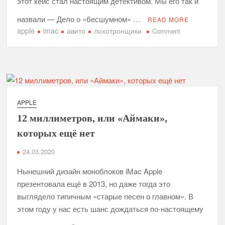
этот кейс стал настоящим детективом. Мы его так и
назвали — Дело о «бесшумном» …
READ MORE
apple
imac
авито
лохотронщики
on
Comment
Дело
о
«бесшумном»
компьютере
iMac
APPLE
12 миллиметров, или «Аймаки»,
которых ещё нет
24.03.2020
Нынешний дизайн моноблоков iMac Apple
презентовала ещё в 2013, но даже тогда это
выглядело типичным «старые песен о главном». В
этом году у нас есть шанс дождаться по-настоящему