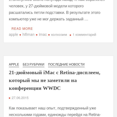
человек, у 27-дюймовой модели которого
расшатались петли подставки. В результате этого
компьютер уже не мог держать заданный …
READ MORE
apple
hifiman
imac
колхозим
к
1 комментарий
записи
Клуб
«Оч.умелые
ручки»:
чиним
APPLE
БЕЗ РУБРИКИ
ПОСЛЕДНИЕ НОВОСТИ
«безвольный
21-дюймовый iMac с Retina-дисплеем,
iMac
который мы не заметили на
конференции WWDC
27.06.2015
Как показывает наш опыт, подтвержденный уже
несколькими годами, единожды перейдя на Retina-