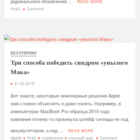
радикального обновления …
READ MORE
imac
on
Comment
12
миллиметров,
или
«Аймаки»,
которых
ещё
БЕЗ РУБРИКИ
нет
Три способа победить синдром «унылого
Мака»
31.03.2019
Вот знаете, некоторые инженерные решения Apple
нам сложно объяснить и даже понять. Например, в
компьютерах MacBook Pro образца 2015 года
компания почему-то прокинула шлейф тачпада не под
аккумулятором, а над …
READ MORE
apple
imac
сервисное
унылый мак
on
Comment